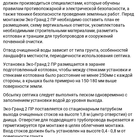
должен производиться специалистами, которые обучены
правилам противопожарной и электрической безопасности, а
также технике безопасности проведения земляных работ. Перед
монтажом Эко-Гранд 2 ПР необходимо составить план ее
размещения, схему вертикальных отметок, укомплектовать
необходимыми строительными материалами, разметить
котлован и траншеи для трубопроводов и сооружений
почвенной очистки.
Отвод очищенной воды зависит от типа грунта, особенностей
ландшафта местности, периодичности использования септика.
Установка Эко-Гранд 2 ПР размещается в заранее
подготовленный котлован, чтобы между стенками установки и
стенками котлована было расстояние не менее 250мм с каждой
стороны, а крышка была примерно на 150-180 мм выше
поверхности земли.
Обсыпку септика следует выполнять песком одновременно с
заполнением установки водой до уровня выхода.
Эко-Гранд 2 ПР поставляется со стационарным патрубком
выхода очищенных стоков на высоте 1,8 м (центр отверстия) от
днища. Отверстие для подводящего трубопровода вырезается и
герметизируется при монтаже в целях облегчения монтажа.
Вход стоков должен быть установлен на высоте 0,4 - 0,8 м от
поверхности грунта.