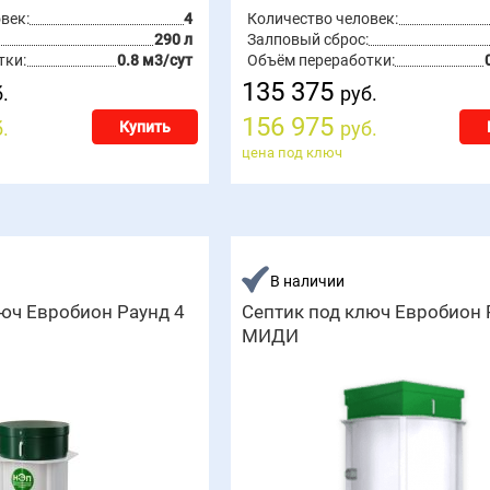
век:
4
Количество человек:
290 л
Залповый сброс:
тки:
0.8 м3/сут
Объём переработки:
135 375
.
руб.
156 975
.
руб.
Купить
цена под ключ
В наличии
юч Евробион Раунд 4
Септик под ключ Евробион 
МИДИ