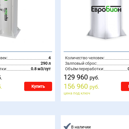
век:
4
Количество человек:
290 л
Залповый сброс:
тки:
0.8 м3/сут
Объём переработки:
129 960
.
руб.
156 960
.
руб.
Купить
цена под ключ
В наличии