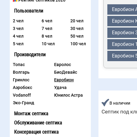
Рейтинг септиков 2026
Евробион 
Пользователи
2 чел
6 чел
20 чел
Евробион 
3 чел
7 чел
30 чел
Евробион 
4 чел
8 чел
50 чел
5 чел
10 чел
100 чел
Евробион 
Производители
Евробион 
Топас
Евролос
Волгарь
БиоДевайс
Гринлос
Евробион
Аэробокс
Удача
Vodanoff
Юнилос Астра
Эко-Гранд
В наличии
Септик под кл
Монтаж септика
Обслуживание септика
Консервация септика