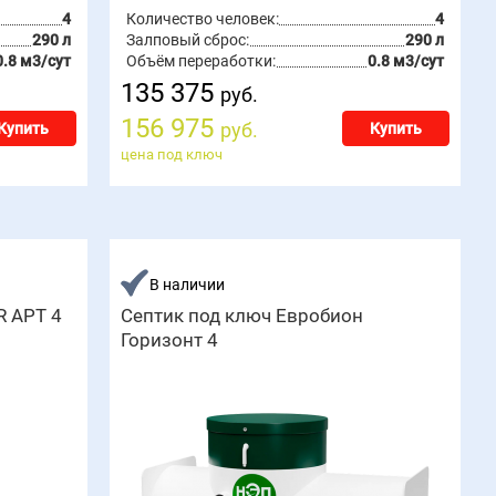
4
Количество человек:
4
290 л
Залповый сброс:
290 л
0.8 м3/сут
Объём переработки:
0.8 м3/сут
135 375
руб.
156 975
руб.
Купить
Купить
цена под ключ
В наличии
R АРТ 4
Септик под ключ Евробион
Горизонт 4