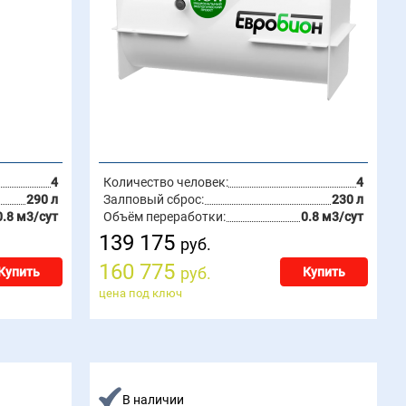
4
Количество человек:
4
290 л
Залповый сброс:
230 л
0.8 м3/сут
Объём переработки:
0.8 м3/сут
139 175
руб.
160 775
руб.
Купить
Купить
цена под ключ
В наличии