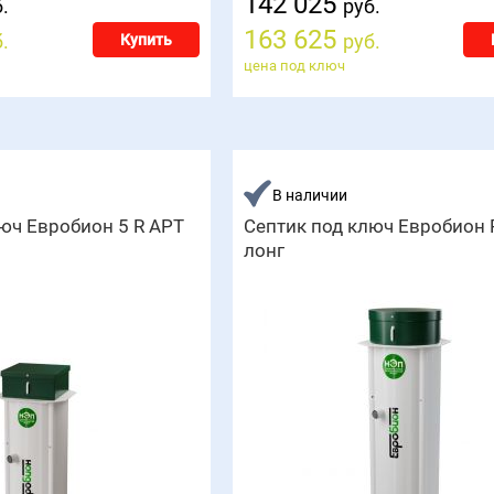
142 025
.
руб.
163 625
.
руб.
Купить
цена под ключ
В наличии
юч Евробион 5 R АРТ
Септик под ключ Евробион 
лонг