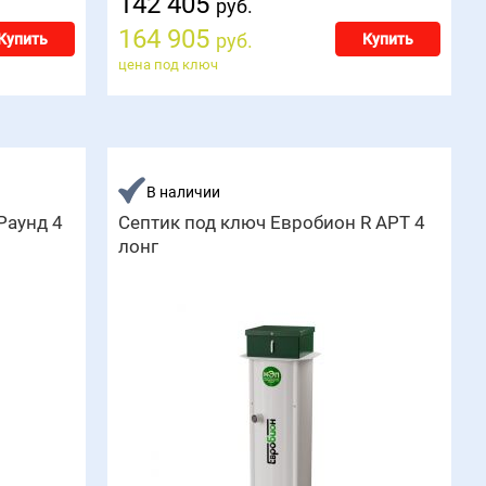
142 405
руб.
164 905
руб.
Купить
Купить
цена под ключ
В наличии
Раунд 4
Септик под ключ Евробион R АРТ 4
лонг