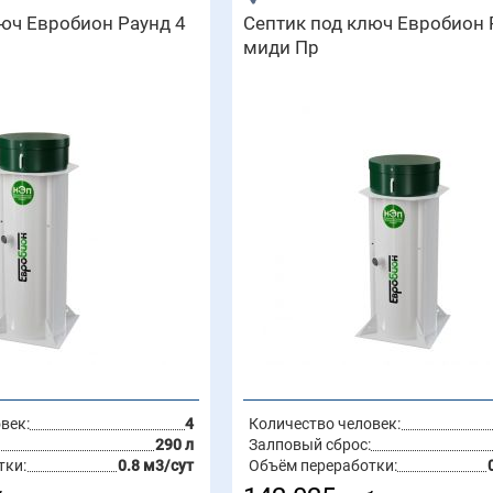
юч Евробион Раунд 4
Септик под ключ Евробион 
миди Пр
век:
4
Количество человек:
290 л
Залповый сброс:
тки:
0.8 м3/сут
Объём переработки: