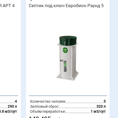
R АРТ 4
Септик под ключ Евробион Раунд 5
4
Количество человек:
5
290 л
Залповый сброс:
320 л
0.8 м3/сут
Объём переработки:
1 м3/сут