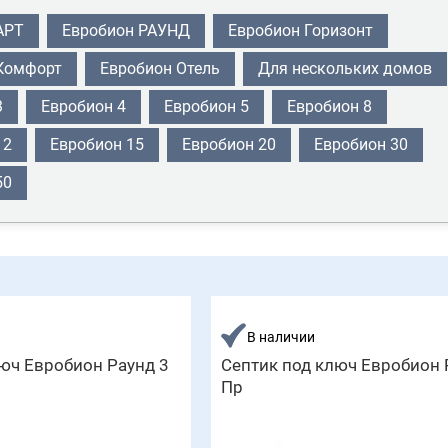
АРТ
Евробион РАУНД
Евробион Горизонт
Комфорт
Евробион Отель
Для нескольких домов
3
Евробион 4
Евробион 5
Евробион 8
12
Евробион 15
Евробион 20
Евробион 30
50
В наличии
юч Евробион Раунд 3
Септик под ключ Евробион 
Пр