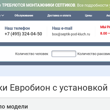
м
ТРЕБУЮТСЯ МОНТАЖНИКИ СЕПТИКОВ
. Все подробности 
с
Обслуживание
Доставка и оплата
Цены
Ак
МЫ Р
Наш телефон
Наш e-mail
+7 (495) 324-04-50
8.00 
box@septik-pod-kluch.ru
Количество человек
Количество ракови
Внимани
ки Евробион с установкой
по модели