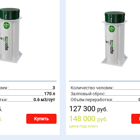
век:
3
Количество человек:
170 л
Залповый сброс:
тки:
0.6 м3/сут
Объём переработки:
127 300
.
руб.
148 000
.
руб.
Купить
цена под ключ