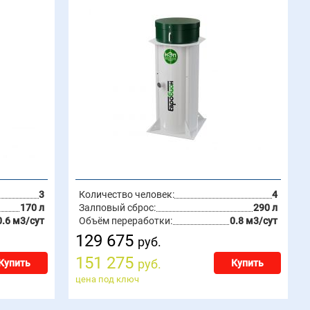
3
Количество человек:
4
170 л
Залповый сброс:
290 л
0.6 м3/сут
Объём переработки:
0.8 м3/сут
129 675
руб.
151 275
руб.
Купить
Купить
цена под ключ