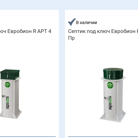
В наличии
юч Евробион R АРТ 4
Септик под ключ Евробион 
Пр