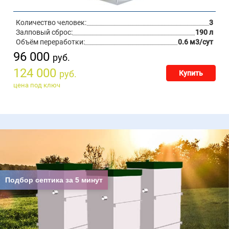
Количество человек:
3
Залповый сброс:
190 л
Объём переработки:
0.6 м3/сут
96 000
руб.
124 000
руб.
Купить
цена под ключ
Подбор септика за 5 минут