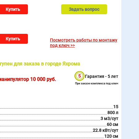
Купить
Задать вопрос
Купить
Посмотреть работы по монтажу
под ключ >>
тупен для заказа в городе Яхрома
Гарантия - 5 лет
 манипулятор
10 000
руб.
При заказе комплекса под ключ
15
800 л
3 м3/сут
60 см
22.8 кВт/сут
120 см