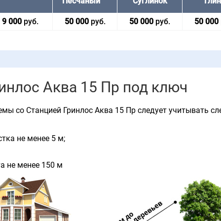
Песчаный
Суглинок
Гли
9 000
руб.
50 000
руб.
50 000
руб.
50 000
нлос Аква 15 Пр под ключ
емы со Станцией Гринлос Аква 15 Пр следует учитывать с
тка не менее 5 м;
а не менее 150 м