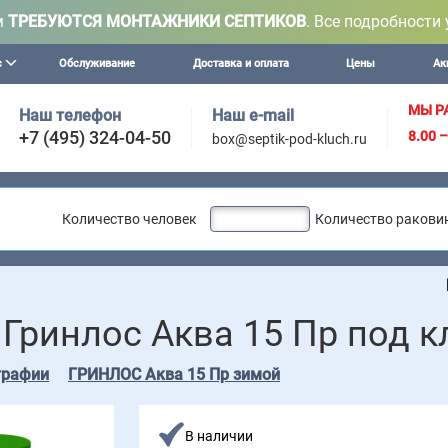
м
ТРЕБУЮТСЯ МОНТАЖНИКИ СЕПТИКОВ
. Все подробности 
с
Обслуживание
Доставка и оплата
Цены
Ак
МЫ Р
Наш телефон
Наш e-mail
+7 (495) 324-04-50
8.00 
box@septik-pod-kluch.ru
Количество человек
Количество ракови
Внимание! М
 Гринлос Аква 15 Пр под 
графии
ГРИНЛОС Аква 15 Пр зимой
В наличии