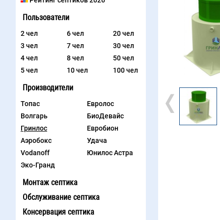
Рейтинг септиков 2026
Пользователи
2 чел
6 чел
20 чел
3 чел
7 чел
30 чел
4 чел
8 чел
50 чел
5 чел
10 чел
100 чел
Производители
Топас
Евролос
Волгарь
БиоДевайс
Гринлос
Евробион
Аэробокс
Удача
Vodanoff
Юнилос Астра
Эко-Гранд
Монтаж септика
Обслуживание септика
Консервация септика