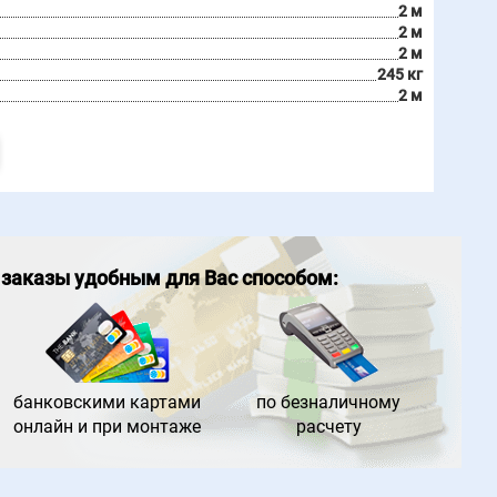
2 м
2 м
2 м
245 кг
2 м
 заказы удобным для Вас способом:
банковс
кими картами
по безналич
ному
онлайн и при монтаже
расчету