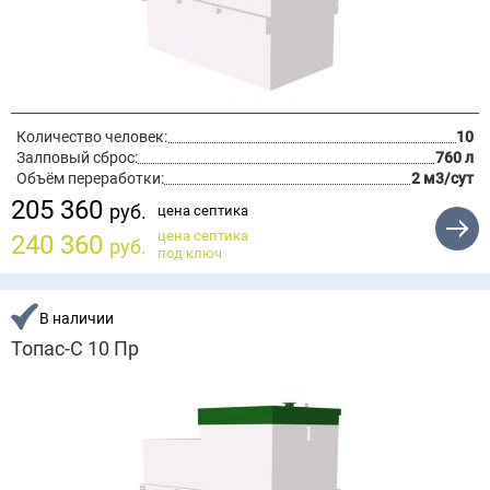
Количество человек:
10
Залповый сброс:
760 л
Объём переработки:
2 м3/сут
205 360
руб.
цена септика
цена септика
240 360
руб.
под ключ
В наличии
Топас-С 10 Пр