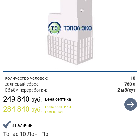
Количество человек:
10
Залповый сброс:
760 л
Объём переработки:
2 м3/сут
249 840
руб.
цена септика
цена септика
284 840
руб.
под ключ
В наличии
Топас 10 Лонг Пр