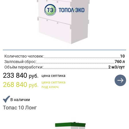
Количество человек:
10
Залповый сброс:
760 л
Объём переработки:
2 м3/сут
233 840
руб.
цена септика
цена септика
268 840
руб.
под ключ
В наличии
Топас 10 Лонг