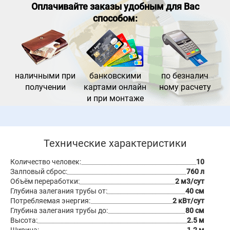
Оплачивайте заказы удобным для Вас
способом:
наличными при
банковс
кими
по безналич
получении
картами онлайн
ному расчету
и при монтаже
Технические характеристики
Количество человек:
10
Залповый сброс:
760 л
Объём переработки:
2 м3/сут
Глубина залегания трубы от:
40 см
Потребляемая энергия:
2 кВт/сут
Глубина залегания трубы до:
80 см
Высота:
2.5 м