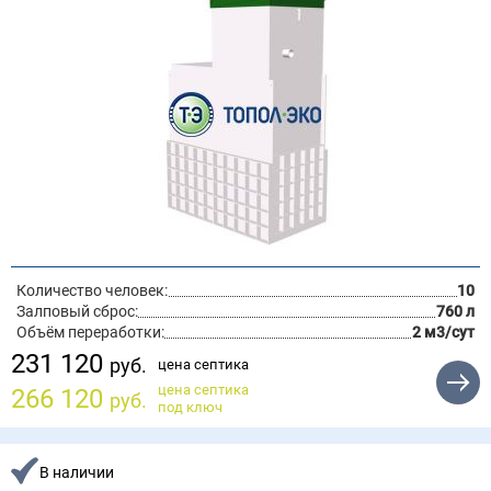
Количество человек:
10
Залповый сброс:
760 л
Объём переработки:
2 м3/сут
231 120
руб.
цена септика
цена септика
266 120
руб.
под ключ
В наличии