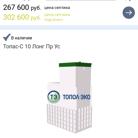
267 600
руб.
цена септика
цена септика
302 600
руб.
под ключ
В наличии
Топас-С 10 Лонг Пр Ус