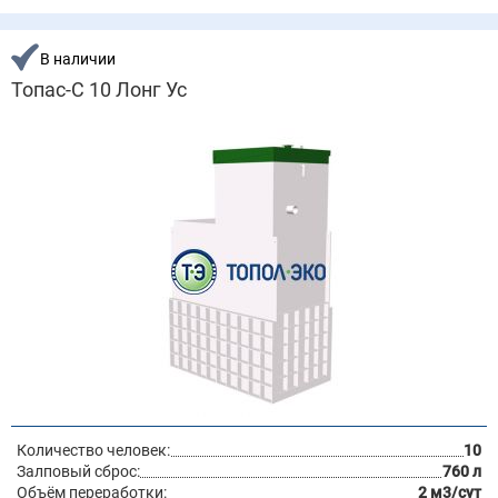
В наличии
Топас-С 10 Лонг Ус
Количество человек:
10
Залповый сброс:
760 л
Объём переработки:
2 м3/сут