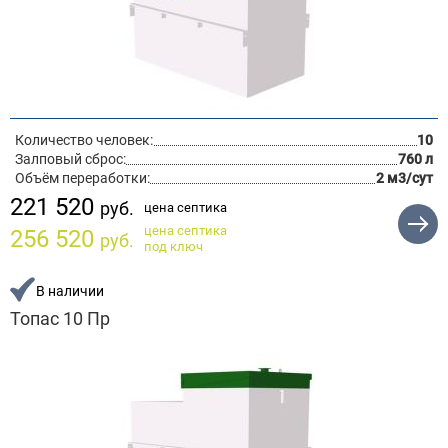
Количество человек:
10
Залповый сброс:
760 л
Объём переработки:
2 м3/сут
221 520
руб.
цена септика
цена септика
256 520
руб.
под ключ
В наличии
Топас 10 Пр