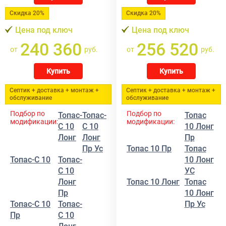
Скидка 20%
Скидка 20%
Цена под ключ
Цена под ключ
240 360
256 520
от
руб.
от
руб.
Купить
Купить
Септик + доставка + монтаж +
Септик + доставка + монтаж +
обслуживание
обслуживание
Подбор по
Подбор по
Топас-
Топас-
Топас
модификации:
модификации:
С 10
С 10
10 Лонг
Лонг
Лонг
Пр
Пр Ус
Топас 10 Пр
Топас
Топас-С 10
Топас-
10 Лонг
С 10
УС
Лонг
Топас 10 Лонг
Топас
Пр
10 Лонг
Топас-С 10
Топас-
Пр Ус
Пр
С 10