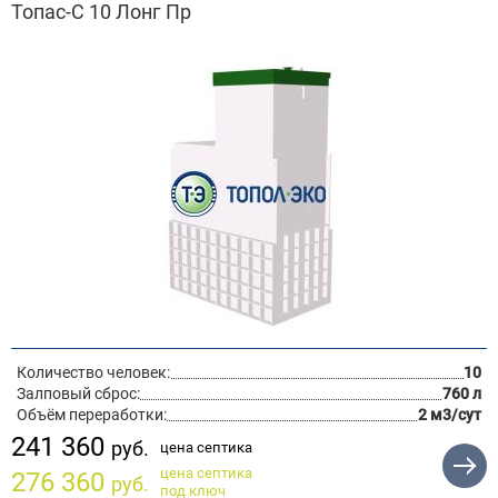
Топас-С 10 Лонг Пр
Количество человек:
10
Залповый сброс:
760 л
Объём переработки:
2 м3/сут
241 360
руб.
цена септика
цена септика
276 360
руб.
под ключ