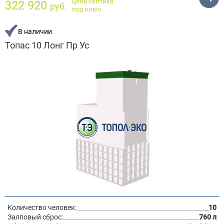
цена септика
322 920
руб.
под ключ
В наличии
Топас 10 Лонг Пр Ус
Количество человек:
10
Залповый сброс:
760 л