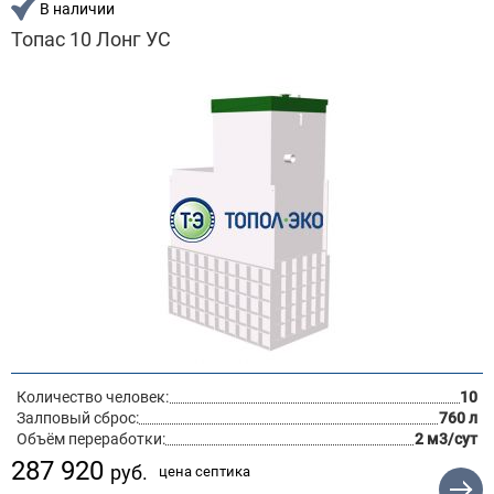
В наличии
Топас 10 Лонг УС
Количество человек:
10
Залповый сброс:
760 л
Объём переработки:
2 м3/сут
287 920
руб.
цена септика