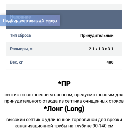
Подбор септика за 5 минут
Топас-С 10 Лонг Пр Ус
Принудительный
2.1 x 1.3 x 3.1
480
*ПР
септик со встроенным насосом, предусмотренным для
принудительного отвода из септика очищенных стоков
*Лонг (Long)
высокий септик с удлинённой горловиной для врезки
канализационной трубы на глубине 90-140 см