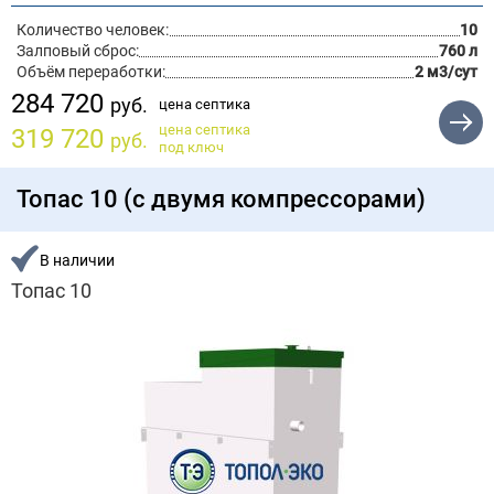
Количество человек:
10
Залповый сброс:
760 л
Объём переработки:
2 м3/сут
284 720
руб.
цена септика
цена септика
319 720
руб.
под ключ
Топас 10 (с двумя компрессорами)
В наличии
Топас 10